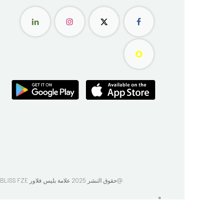
@حقوق النشر 2025 علامة بليس فلاور
BLISS FZE
الْعَرَبيّة
|
English (US)