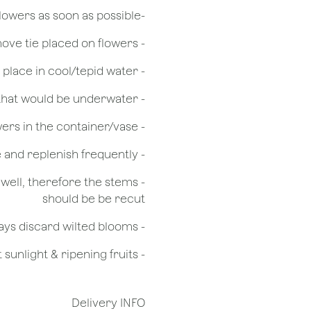
​-Unpack the flowers as soon as possible
- Remove tie placed on flowers
​- Recut flower stem 1/2 to 3/4 inches & place in cool/tepid water
- Remove any foliage that would be underwater
- Do not over crowd the flowers in the container/vase
- Check the water level in the vase and replenish frequently
g well, therefore the stems
should be be recut
​- Always discard wilted blooms
- Keep flowers away from drafts, direct sunlight & ripening fruits
Delivery INFO