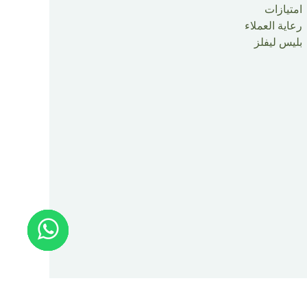
امتيازات
رعاية العملاء
بليس ليفلز