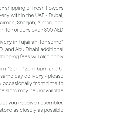
er shipping of fresh flowers
very within the UAE - Dubai,
Khaimah, Sharjah, Ajman, and
 for orders over 300 AED.
ivery in Fujairah, for some
Q, and Abu Dhabi additional
shipping fees will also apply.
 8am-12pm, 12pm-5pm and 5-
r same day delivery - please
 occasionally from time to
e slots may be unavailable.
quet you receive resembles
ore as closely as possible.