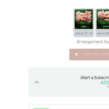
فخامة
عظيم
21 - 27 stems
EARN
445.0
BLIS
Start a Subscri
F