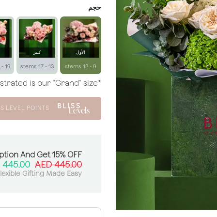
حجم
الأول
كبير
19 - 23 stems
13 - 17 stems
9 - 13 stems
*Arrangement illustrated is our "Grand" size.
S LEVEL POINTS
ption And Get 15% OFF:
AED
445.00
AED
445.00
lexible Gifting Made Easy