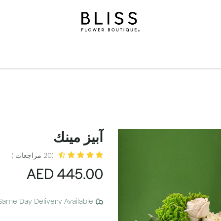
لة
الهدايا
مناسبات
المستويات
مناسبات
الاشتراكات
آبيز مينك
(20 مراجعات )
AED
445.00
Same Day Delivery Available