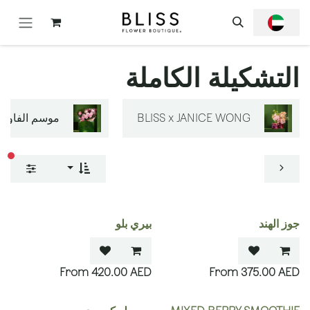
خطي للذهاب إلى المحتوى
التشكيلة الكاملة
BLISS x JANICE WONG
موسم الفاوانيا
عوا
جوز الهند
بيري بلو
420.00
AED
375.00
AED