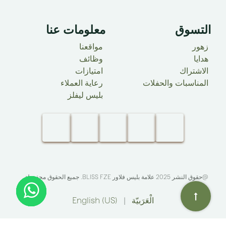
التسوق
معلومات عنا ​
زهور
مواقعنا
هدايا
وظائف
الاشتراك
امتيازات
المناسبات والحفلات
رعاية العملاء
بليس ليفلز
@حقوق النشر 2025 علامة بليس فلاور
BLISS FZE
. جميع الحقوق محفوظة.​
الْعَرَبيّة
|
English (US)