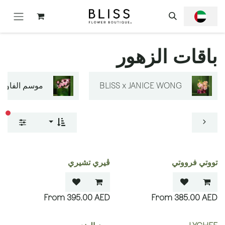
خطي للذهاب إلى المحتوى
باقات الزهور
BLISS x JANICE WONG
موسم الفاوانيا
عوا
تووتي فرووتي
ڤيري تشيري
395.00
AED
385.00
AED