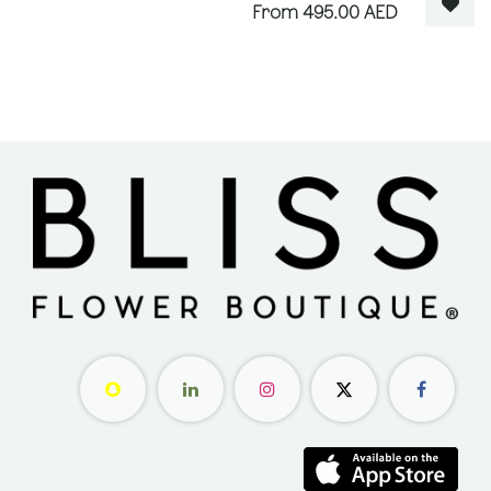
495.00
AED