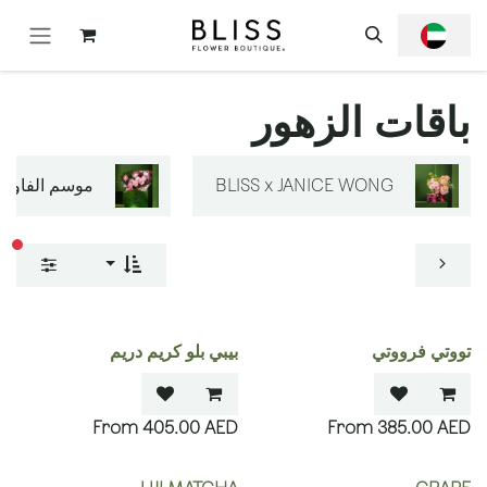
خطي للذهاب إلى المحتوى
باقات الزهور
BLISS x JANICE WONG
موسم الفاوانيا
عوا
تووتي فرووتي
بيبي بلو كريم دريم
405.00
AED
385.00
AED