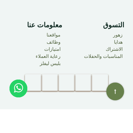
التسوق
معلومات عنا ​
زهور
مواقعنا
هدايا
وظائف
الاشتراك
امتيازات
المناسبات والحفلات
رعاية العملاء
بليس ليفلز
@حقوق النشر 2025 علامة بليس فلاور
BLISS FZE
. جميع الحقوق محفوظة.​
الْعَرَبيّة
|
English (US)