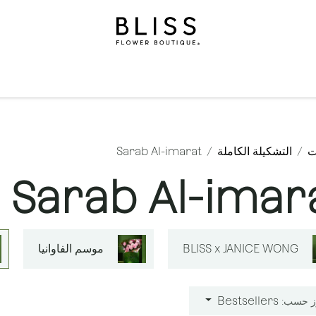
لة
الهدايا
مناسبات
المستويات
مناسبات
الاشتراكات
ت
التشكيلة الكاملة
Sarab Al-imarat
Sarab Al-imar
BLISS x JANICE WONG
موسم الفاوانيا
Bestsellers
ز حسب: