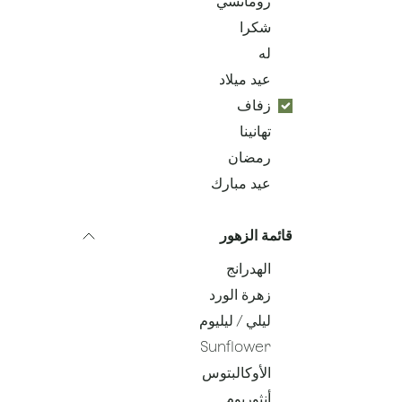
رومانسي
شكرا
له
عيد ميلاد
زفاف
تهانينا
رمضان
عيد مبارك
قائمة الزهور
الهدرانج
زهرة الورد
ليلي / ليليوم
Sunflower
الأوكالبتوس
أنثوريوم