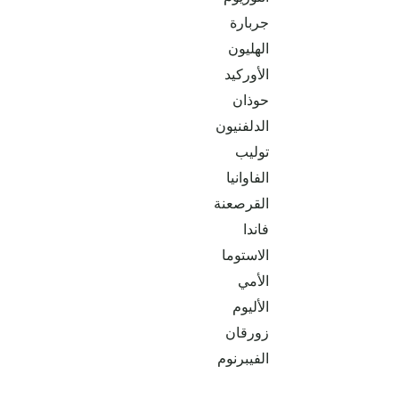
جربارة
الهليون
الأوركيد
حوذان
الدلفنيون
توليب
الفاوانيا
القرصعنة
فاندا
الاستوما
الأمي
الأليوم
زورقان
الفيبرنوم