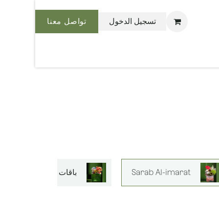
تسجيل الدخول
تواصل معنا
نحن بليس
Sarab Al-imarat
باقات الزهور