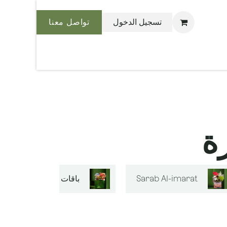
تسجيل الدخول
تواصل معنا
نحن بليس
ة
Sarab Al-imarat
باقات الزهور