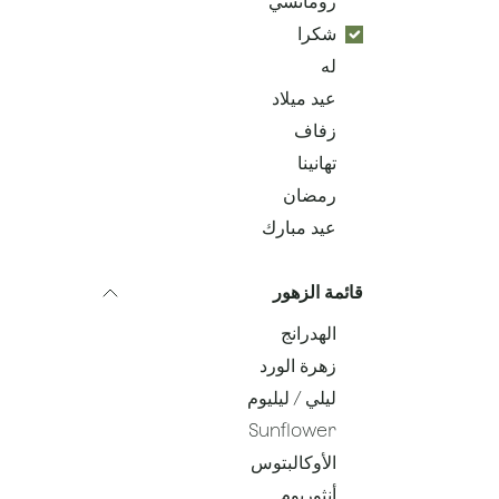
رومانسي
شكرا
له
عيد ميلاد
زفاف
تهانينا
رمضان
عيد مبارك
قائمة الزهور
الهدرانج
زهرة الورد
ليلي / ليليوم
Sunflower
الأوكالبتوس
أنثوريوم