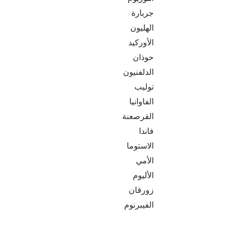
جربارة
الهليون
الأوركيد
حوذان
الدلفنيون
توليب
الفاوانيا
القرصعنة
فاندا
الاستوما
الأمي
الأليوم
زورقان
الفيبرنوم