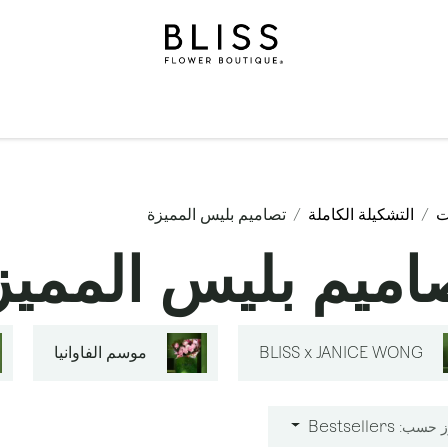
لة
الهدايا
مناسبات
المستويات
مناسبات
الاشتراكات
ت
التشكيلة الكاملة
تصاميم بليس المميزة
اميم بليس المميز
BLISS x JANICE WONG
موسم الفاوانيا
Bestsellers
ز حسب: