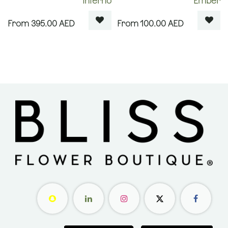
Inferno
Ember
395.00
AED
100.00
AED