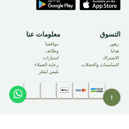
التسوق
معلومات عنا ​
زهور
مواقعنا
هدايا
وظائف
الاشتراك
امتيازات
المناسبات والحفلات
رعاية العملاء
بليس ليفلز
@حقوق النشر 2025 علامة بليس فلاور
BLISS FZE
. جميع الحقوق محفوظة.​