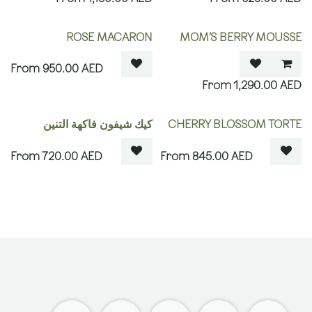
OUT OF STOCK
ROSE MACARON
MOM’S BERRY MOUSSE
950.00
AED
1,290.00
AED
OUT OF STOCK
OUT OF STOCK
CHERRY BLOSSOM TORTE
كيك شيفون فاكهة التنين
720.00
AED
845.00
AED