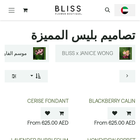
خطي للذهاب إلى المحتوى
تصاميم بليس المميزة
BLISS x JANICE WONG
موسم الفاوانيا
CERISE FONDANT
BLACKBERRY CALIN
625.00
AED
625.00
AED